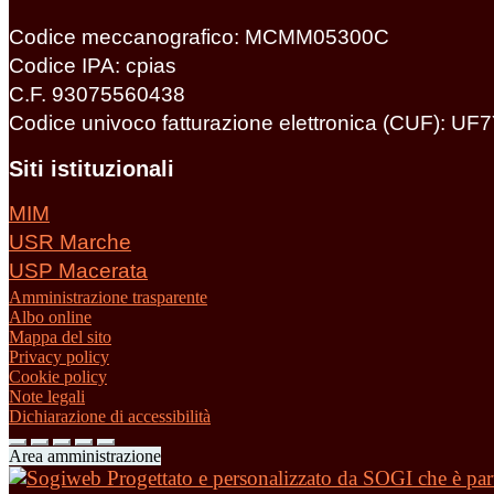
Codice meccanografico: MCMM05300C
Codice IPA: cpias
C.F. 93075560438
Codice univoco fatturazione elettronica (CUF): UF
Siti istituzionali
MIM
USR Marche
USP Macerata
Amministrazione trasparente
Albo online
Mappa del sito
Privacy policy
Cookie policy
Note legali
Dichiarazione di accessibilità
Area amministrazione